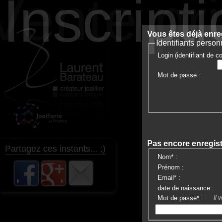
Vente pr
Inscript
Vous êtes déjà enre
Identifiants person
Login (identifiant de c
Mot de passe :
Pas encore enregis
Partagez ces instants... ;)
Nom* :
Prénom :
Email* :
date de naissance :
Mot de passe* :
Il 